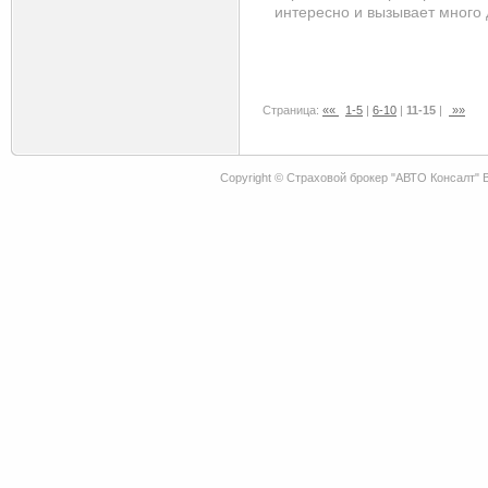
интересно и вызывает много
Страница:
««
1-5
|
6-10
|
11-15
|
»»
Copyright © Страховой брокер "АВТО Консалт"