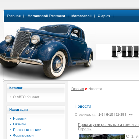
Главная
Moroccanoil Treatment
Moroccanoil
Olaplex
Каталог
Главная
Новости
О АВТО Консалт
Новости
Навигация
Страница:
««
1-5
|
6-10
|
11-15
|
»»
Новости
Отзывы
Проститутки реальные и тяжелые
Европы
Полезные ссылки
Форма связи
С 1 я