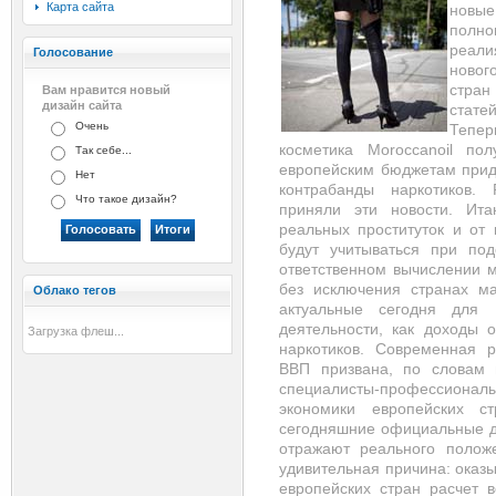
Карта сайта
новые
полн
реали
Голосование
новог
стран
Вам нравится новый
дизайн сайта
стате
Очень
Тепер
косметика Moroccanoil по
Так себе...
европейским бюджетам прид
Нет
контрабанды наркотиков. 
Что такое дизайн?
приняли эти новости. Ит
реальных проституток и от
будут учитываться при по
ответственном вычислении м
без исключения странах ма
Облако тегов
актуальные сегодня для 
деятельности, как доходы 
Загрузка флеш...
наркотиков. Современная 
ВВП призвана, по словам и
специалисты-профессионалы
экономики европейских с
сегодняшние официальные д
отражают реального полож
удивительная причина: оказ
европейских стран расчет 